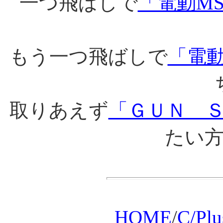
一つ飛ばしで
「電動MSG-
もう一つ飛ばしで
「電動M
取りあえず
「ＧＵＮ 
たい
HOME
/
C/Pl