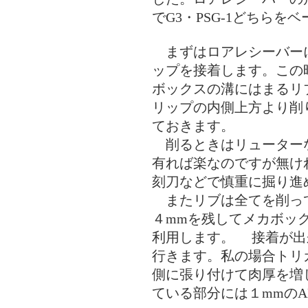
でG3・PSG-1どちらを
まずはロアレシーバー
ップを接着します。この
ボックスの溝にはまるリ
リップの内側上方より削
ておきます。
削るときはリューター
有れば楽なのですが無け
刻刀などで慎重に掘り進
またリブは全てを削っ
４mmを残してメカボッ
利用します。 接着が出
行きます。私の場合トリガ
側に張り付けて肉厚を増
ている部分には１mmのA