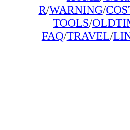
R
/
WARNING
/
COS
TOOLS
/
OLDTI
FAQ
/
TRAVEL
/
LI