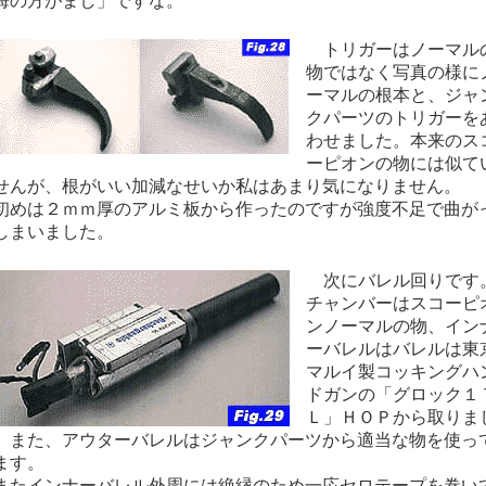
悔の方がまし」ですな。
トリガーはノーマル
物ではなく写真の様に
ーマルの根本と、ジャ
クパーツのトリガーを
わせました。本来のス
ーピオンの物には似て
せんが、根がいい加減なせいか私はあまり気になりません。
めは２ｍｍ厚のアルミ板から作ったのですが強度不足で曲が
しまいました。
次にバレル回りです
チャンバーはスコーピ
ンノーマルの物、イン
ーバレルはバレルは東
マルイ製コッキングハ
ドガンの「グロック１
Ｌ」ＨＯＰから取りま
。また、アウターバレルはジャンクパーツから適当な物を使っ
ます。
たインナーバレル外周には絶縁のため一応セロテープを巻い