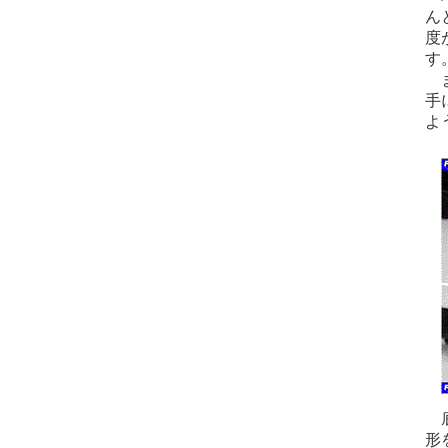
ん
度
す
ま
手
よ
底
形