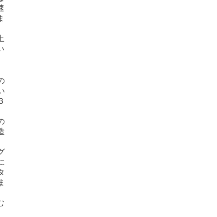
速
ま
上
い
の
い
３
の
造
グ
に
タ
ま
む