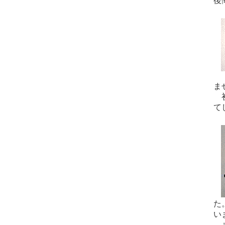
後
ま
初
て
た
い
ま