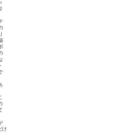
＜
２
テ
の
り
幅
ボ
の
な
・
で
あ
こ
の
て
が
だけ