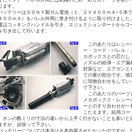
ります。
ッテリーはＳＯＮＹ製ガム電池（１、２Ｖ４００ｍＡ×５本
４００ｍＡ）をバレル外周に巻き付けるように取り付けました
電はコッキングハンドルを引き、エジェクションポートからコ
を引き出して行います。
このあたりはレシー
ー・コード・バレル・
カボックスとの芯だし
ノズルの給弾・エア漏
対策など、エアガンと
ての要の部分です。慎
に現物合わせをしてい
て下さい。
このあたりのパーツ
メカボックス・レシー
ーとのすり合わせが一
こたえます。結局コー
、ホンの数ミリの寸法の違いから上手く行かないことも多いと
ますが、頑張って下さい。
ッテリーについては本当は６本内蔵させたかったのですが、