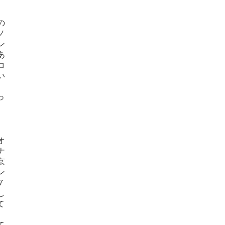
の
ノ
ン
あ
コ
い
っ
。
オ
ナ
京
ン
７
し
て
て