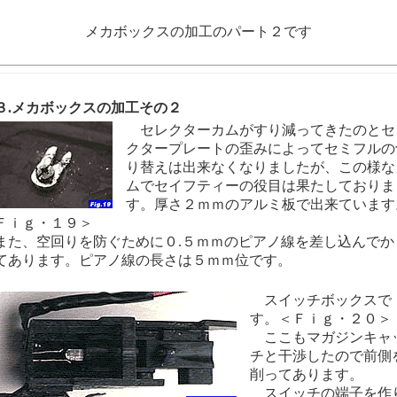
メカボックスの加工のパート２です
.メカボックスの加工その２
セレクターカムがすり減ってきたのとセ
クタープレートの歪みによってセミフルの
り替えは出来なくなりましたが、この様な
ムでセイフティーの役目は果たしておりま
す。厚さ２ｍｍのアルミ板で出来ています
Ｆｉｇ・１９＞
た、空回りを防ぐために０.５ｍｍのピアノ線を差し込んでか
てあります。ピアノ線の長さは５ｍｍ位です。
スイッチボックスで
す。＜Ｆｉｇ・２０＞
ここもマガジンキャ
チと干渉したので前側
削ってあります。
スイッチの端子を作