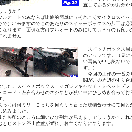
直してあるのがお分か
しょうか？
ルオートのみならば比較的簡単に（それこそマイクロスイッ
みで）出来ますのでこのあたりのスイッチボックスの加工は必
くなります。面倒な方はフルオートのみにしてしまうのも良い
知れません。
スイッチボックス周
のアップです。（見に
い写真で申し訳ないで
す。）
今回の工作の一番の
関がこの周辺のすり合
でした。スイッチボックス・マガジンキャッチ・タペットプレ
・コード・左右合わせのネジなどが狭い中にひしめき合ってお
す。
っちは何ミリ、こっちを何ミリと言った現物合わせにて何と
し込みました。
た矢印のところに細いひび割れが見えますでしょうか？これ
むとピストン停止位置がずれ、お亡くなりになります。