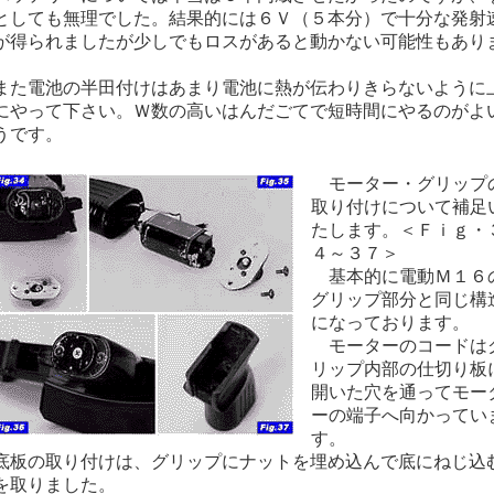
としても無理でした。結果的には６Ｖ（５本分）で十分な発射
が得られましたが少しでもロスがあると動かない可能性もあり
。
た電池の半田付けはあまり電池に熱が伝わりきらないように
にやって下さい。Ｗ数の高いはんだごてで短時間にやるのがよ
うです。
モーター・グリップ
取り付けについて補足
たします。＜Ｆｉｇ・
４～３７＞
基本的に電動Ｍ１６
グリップ部分と同じ構
になっております。
モーターのコードは
リップ内部の仕切り板
開いた穴を通ってモー
ーの端子へ向かってい
す。
板の取り付けは、グリップにナットを埋め込んで底にねじ込
を取りました。