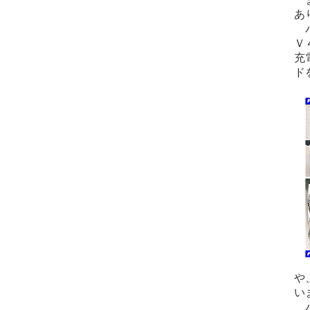
あ
バ
Ｖ
充
ド
や
い
バ