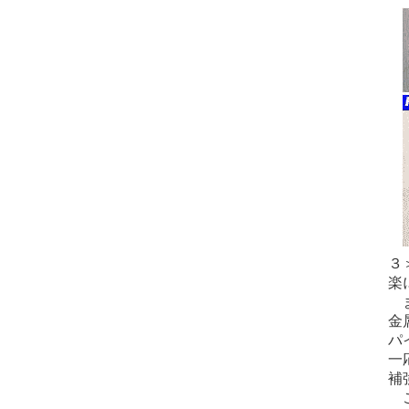
３
楽
ま
金
パ
一
補
こ