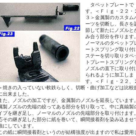
タペットプレートで
す。＜Ｆｉｇ・２２・
３＞金属製のカスタム
ーツを切断し、長さを
節して新たにノズルと
み合う部分を作ります
ノーマルのタペットプ
ートスプリング取り付
ステーを切り取りタペ
トプレートスプリング
ノズルの直下に取り付
られるように加工しま
す。＜Ｆｉｇ・２２、
＞焼きの入っていない軟鉄らしく、切断・曲げ加工などは比較
に出来ました。
た、ノズルの加工ですが、金属製のノズルを延長しています
属製ノズルの先端の絞ってある部分を切り取って、中に真鍮製
イプを継ぎ足し、ノーマルのノズルの先端部分を取り付けます
応その継ぎ足した部分に紙を巻いて、瞬間接着剤を染み込ませ
強にしています。
の紙に瞬間接着剤というのが結構強度が出ますので私は愛用