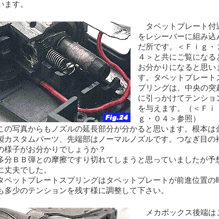
います。
タペットプレート付
をレシーバーに組み込
だ所です。＜Ｆｉｇ・
４＞と共にご覧になる
お分かりになると思い
す。タペットプレート
プリングは、中央の突
に引っかけてテンショ
を与えます。（＜Ｆｉ
ｇ・０４＞参照）
の写真からもノズルの延長部分が分かると思います。根本は
製カスタムパーツ、先端部はノーマルノズルです。つなぎ目の
の様子がお分かりでしょうか？
分ＢＢ弾との摩擦ですり切れてしまうと思っていましたが予
に丈夫でした。
ペットプレートスプリングはタペットプレートが前進位置の
も多少のテンションを残す様に調整して下さい。
メカボックス後端は