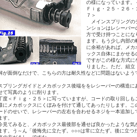
の様になっています。
Ｆｉｇ・２５・２６・
７＞
メインスプリングの
ンションはレシーバー
方で受け持つことにな
ます。もう少し内部の
に余裕があれば、メカ
ックス自体にまかせる
ですがこの様な方式に
りました。ただ、組立
解が面倒なだけで、こちらの方は耐久性などに問題はないよう
。
プリングガイドとメカボックス後端ををレシーバーの構造に
せて写真のように削ります。
度＜Ｆｉｇ・２５＞に写っていますが、コードの取り回しも
様にメカボックスにくぼみを付けて通してあったりします。こ
ードのせいで、レシーバーの左右を合わせるネジを一本追加し
ます。
見てみると、メカボックス最後部を通せば良かったような気
ます。う～ん「後悔先に立たず。○○○は常に立たず。後に立つ