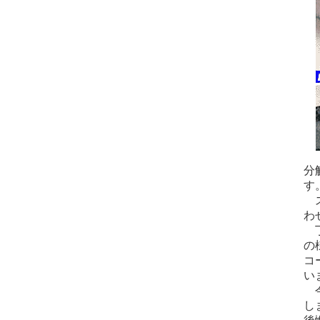
分
す
ス
わ
丁
の
コ
い
今
し