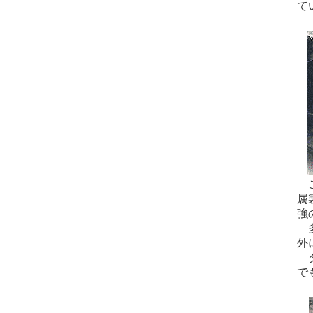
て
こ
属
強
多
外
タ
で