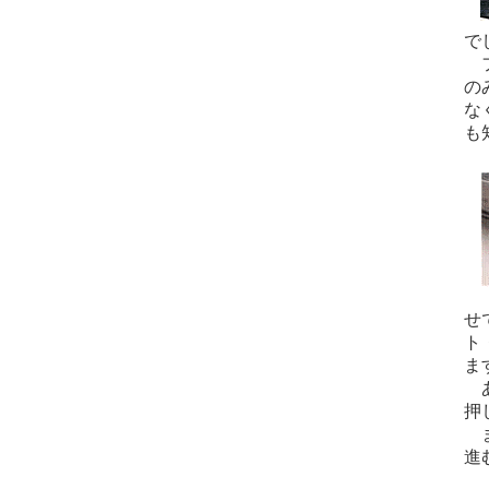
で
フ
の
な
も
せ
ト
ま
あ
押
ま
進