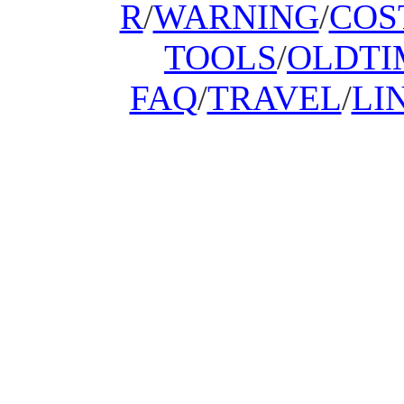
R
/
WARNING
/
COS
TOOLS
/
OLDTI
FAQ
/
TRAVEL
/
LI