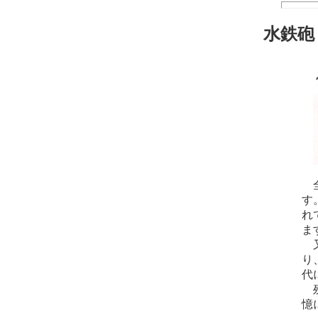
水鉄砲
？
全
す
れ
ま
又
り
代
残
憶