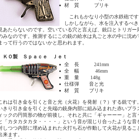
材 質 ブリキ
これもかなり小型の水鉄砲です
しかしながら、水を注入するべき
見あたらないのです。空いている穴と言えば、銃口とトリガー
のみなのです。推測するにこの銃の給水は丸ごと水の中に沈め
まって行うのではないかと思われます。
Ｏ製 Ｓｐａｃｅ Ｊｅｔ
全 長 241mm
全 幅 46mm
重 量 148g
仕様弾 音と光
材 質 ブリキ
れは引き金を引くと音と光（火花）を発射（？）する銃です
いきり引き金を引くと先端の銃身内部に組み込まれた赤いプラ
ィックの円筒形の物が前後し、それと共に「ギャーーー」と言
と「カタカタカタ・・・・」という音が混じり合ったような音
射しつつ内部に埋め込まれた火打ち石が作動して火花が見るこ
出来ます。