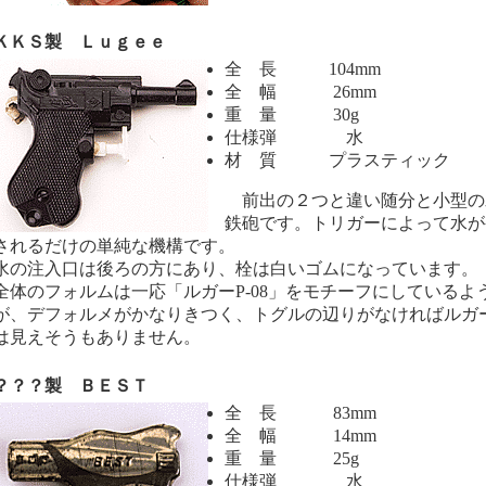
ＫＳ製 Ｌｕｇｅｅ
全 長 104mm
全 幅 26mm
重 量 30g
仕様弾 水
材 質 プラスティック
前出の２つと違い随分と小型の
鉄砲です。トリガーによって水が
されるだけの単純な機構です。
の注入口は後ろの方にあり、栓は白いゴムになっています。
体のフォルムは一応「ルガーP-08」をモチーフにしているよ
が、デフォルメがかなりきつく、トグルの辺りがなければルガ
は見えそうもありません。
？？製 ＢＥＳＴ
全 長 83mm
全 幅 14mm
重 量 25g
仕様弾 水