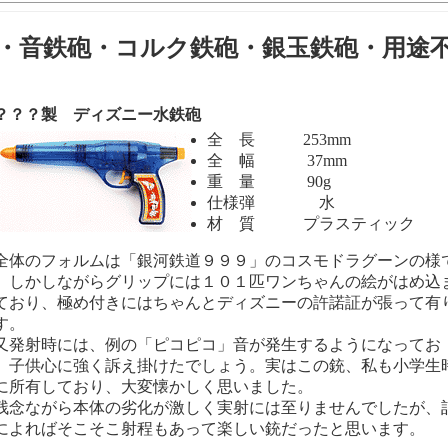
・音鉄砲・コルク鉄砲・銀玉鉄砲・用途
？？製 ディズニー水鉄砲
全 長 253mm
全 幅 37mm
重 量 90g
仕様弾 水
材 質 プラスティック
体のフォルムは「銀河鉄道９９９」のコスモドラグーンの様
。しかしながらグリップには１０１匹ワンちゃんの絵がはめ込
ており、極め付きにはちゃんとディズニーの許諾証が張って有
す。
発射時には、例の「ピコピコ」音が発生するようになってお
、子供心に強く訴え掛けたでしょう。実はこの銃、私も小学生
に所有しており、大変懐かしく思いました。
念ながら本体の劣化が激しく実射には至りませんでしたが、
によればそこそこ射程もあって楽しい銃だったと思います。