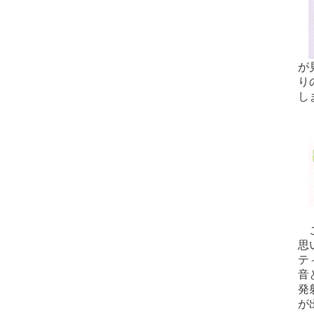
が
り
し
Ｋ
こ
思
テ
音
発
が