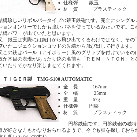
仕様弾 銀玉
材 質 プラスティック
構珍しいリボルバータイプの銀玉鉄砲です。完全にシングル
ションオンリーでしかも強いバネを使っているみたいです。こ
結構パワーが出ていたと思います。
、銀玉は実際には銃口から飛び出てくるわけではなく、その
空いたエジェクションロッドの先端から飛び出して行きます。
この銃はパール（アイボリー）風のグリップを付けているの
故か木目の表現があったり銃の名前も「ＲＥＭＩＮＴＯＮ」と
ていたりでかなり楽しませてくれます。
ＩＧＥＲ製 TMG-S100 AUTOMATIC
全 長 167mm
全 幅 25mm
重 量 67g
仕様弾 円盤
材 質 プラスティック
円盤鉄砲です。円盤鉄砲の独特
道が好きな方もかなりおられるようで、今でも弾を探しておら
方も多いみたいですね。