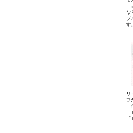
さ
な
ブ
す
Ｔ
リ
フ
作
T
「
Ａ