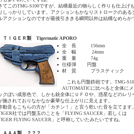
てこのTMG-S100ですが、結構最近の物らしく作りも仕上げ
りしっかりしています。アクションもかなりストロークのある
ルアクションなのですが最後引ききる瞬間以外は結構なめらか
。
ＩＧＥＲ製 Tigermatic APORO
全 長 156mm
全 幅 24mm
重 量 74g
仕様弾 円盤
材 質 プラスティック
これも円盤鉄砲です。TMG-S10
AUTOMATICに比べると全体に
ックぽい成形色で、しかも銃全体にＵＦＯや、惑星などのレリ
が施されておりなかなか豪華な仕上がりに見えます。
動音もこちらの方が「カチン！」と言う乾いた音を立てます
IGER社では円盤玉のことを「FLYING SAUCER」若しくは
TIGER FLYING SAUCER」と呼称していたみたいですね。
ＡＡ製 ？？？