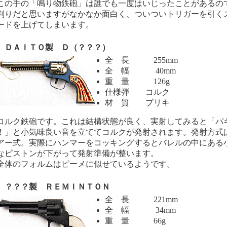
の手の「鳴り物鉄砲」は誰でも一度はいじったことがあるの
判りだと思いますがなかなか面白く、ついついトリガーを引く
ードを上げてしまいます。
ＡＩＴＯ製 Ｄ（？？？）
全 長 255mm
全 幅 40mm
重 量 126g
仕様弾 コルク
材 質 ブリキ
ルク鉄砲です。これは結構状態が良く、実射してみると「パ
！」と小気味良い音を立ててコルクが発射されます。発射方式
アー式。実際にハンマーをコッキングするとバレルの中にある
なピストンが下がって発射準備が整います。
体のフォルムはピーメに似せているようです。
？？製 ＲＥＭＩＮＴＯＮ
全 長 221mm
全 幅 34mm
重 量 66g