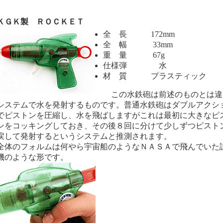
ＧＫ製 ＲＯＣＫＥＴ
全 長 172mm
全 幅 33mm
重 量 67g
仕様弾 水
材 質 プラスティック
この水鉄砲は前述のものとは違
システムで水を発射するものです。普通水鉄砲はダブルアクシ
でピストンを圧縮し、水を飛ばしますがこれは最初に大きなピ
ンをコッキングしておき、その後８回に分けて少しずつピスト
戻して発射するというシステムと推測されます。
体のフォルムは何やら宇宙船のようなＮＡＳＡで飛んでいた
機のような形です。