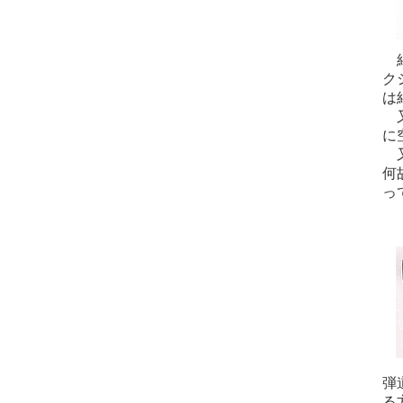
結
ク
は
又
に
又
何
っ
Ｔ
弾
る