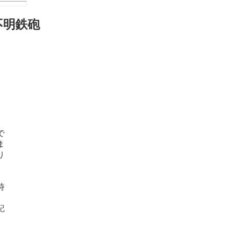
不明鉄砲
で
ま
り
時
記