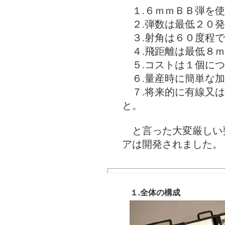
１.６ｍｍＢＢ弾を使
２.弾数は最低２０発
３.射角は６０度程で
４.飛距離は最低８ｍ
５.コストは１個につ
６.量産時に簡単な加
７.将来的に有線又は
と。
と言った大変厳しい
アは開発されました。
１.全体の構成