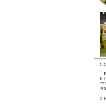
C
「
所
TE
営
土
定